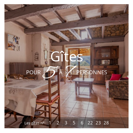
Gîtes
5
7
POUR
À
PERSONNES
1
2
3
5
6
22
23
28
Les gîtes n°