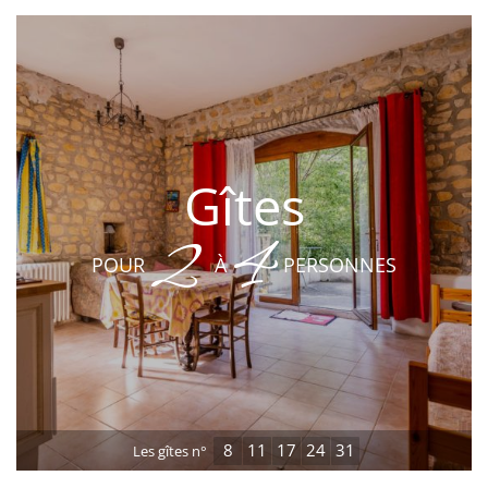
Gîtes
2
4
POUR
À
PERSONNES
8
11
17
24
31
Les gîtes n°