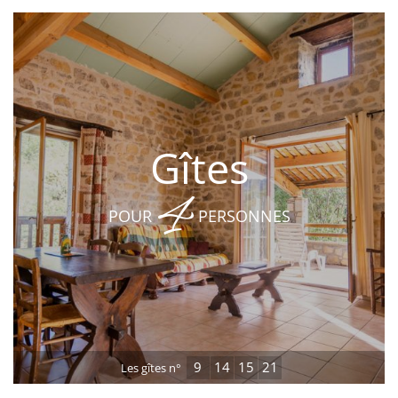
Gîtes
4
POUR
PERSONNES
9
14
15
21
Les gîtes n°