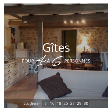
Gîtes
4
6
POUR
À
PERSONNES
7
16
18
25
27
29
30
Les gîtes n°