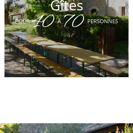
Gîtes
40
70
POUR
À
PERSONNES