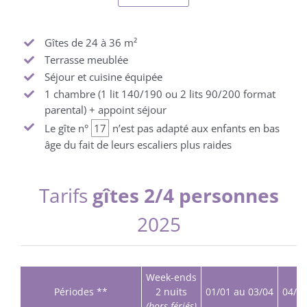
Gîtes de 24 à 36 m²
Terrasse meublée
Séjour et cuisine équipée
1 chambre (1 lit 140/190 ou 2 lits 90/200 format
parental) + appoint séjour
Le gîte n°
17
n’est pas adapté aux enfants en bas
âge du fait de leurs escaliers plus raides
Tarifs
gîtes 2/4 personnes
2025
Week-ends
Périodes **
2 nuits
01/01 au 03/04
04/04
(hors fériés)