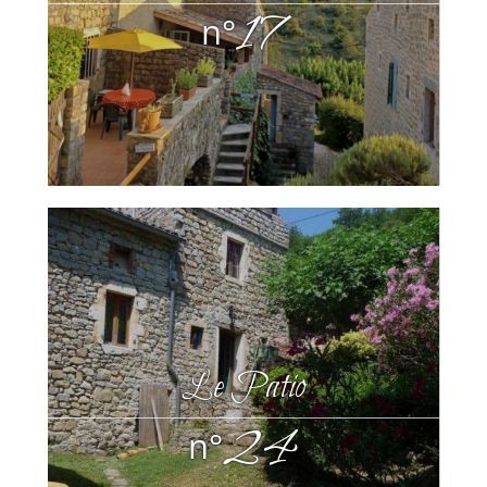
17
n°
Le Patio
24
n°