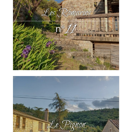
Les Romarins
11
n°
Le Pignon