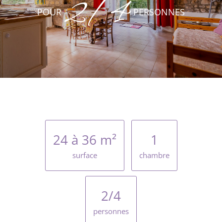
2/4
POUR
PERSONNES
24 à 36 m²
1
surface
chambre
2/4
personnes